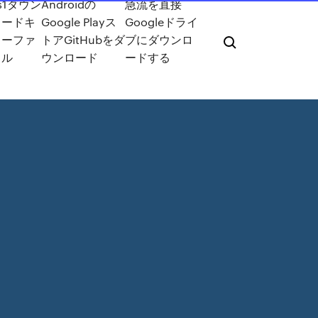
s1ダウン
Androidの
急流を直接
ロードキ
Google Playス
Googleドライ
ューファ
トアGitHubをダ
ブにダウンロ
イル
ウンロード
ードする