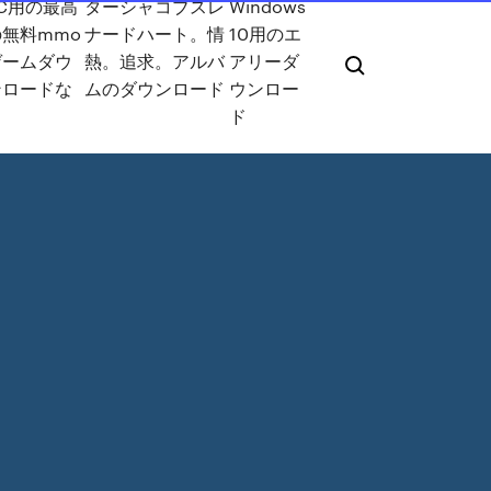
PC用の最高
ターシャコブスレ
Windows
の無料mmo
ナードハート。情
10用のエ
ゲームダウ
熱。追求。アルバ
アリーダ
ンロードな
ムのダウンロード
ウンロー
し
ド