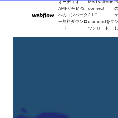
オーディオ
Mod valkyrie
AMRからMP3
connect
へのコンバータ
3.1.0
ー無料ダウンロ
diamondをダ
ード
ウンロード