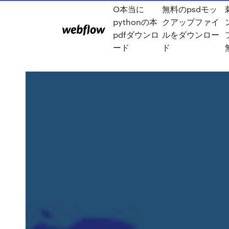
O本当に
無料のpsdモッ
pythonの本
クアップファイ
pdfダウンロ
ルをダウンロー
ード
ド