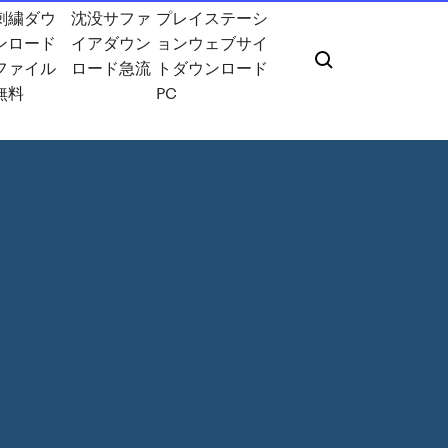
刺繍ダウ
沈没サファ
プレイステーシ
ンロード
イアダウン
ョンウェブサイ
ファイル
ロード急流
トダウンロード
無料
PC