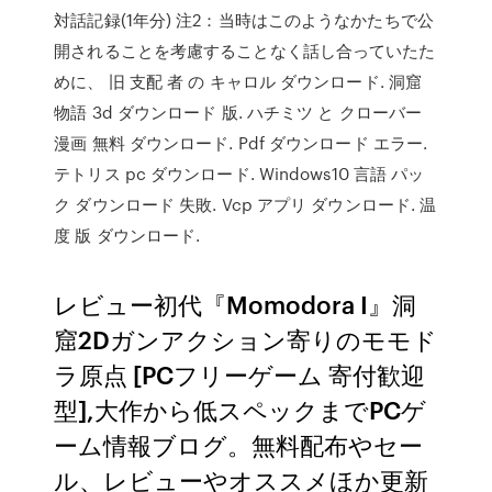
対話記録(1年分) 注2：当時はこのようなかたちで公
開されることを考慮することなく話し合っていたた
めに、 旧 支配 者 の キャロル ダウンロード. 洞窟
物語 3d ダウンロード 版. ハチミツ と クローバー
漫画 無料 ダウンロード. Pdf ダウンロード エラー.
テトリス pc ダウンロード. Windows10 言語 パッ
ク ダウンロード 失敗. Vcp アプリ ダウンロード. 温
度 版 ダウンロード.
レビュー初代『Momodora I』洞
窟2Dガンアクション寄りのモモド
ラ原点 [PCフリーゲーム 寄付歓迎
型],大作から低スペックまでPCゲ
ーム情報ブログ。無料配布やセー
ル、レビューやオススメほか更新