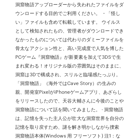
洞窟物語アップローダーから失われたファイルをダ
ウンロードする目的でご利用ください。 ・「怪し
い」ファイルも含めて転載しています。 ウイルス
として検知されたもの、管理者がダウンロードでき
なかったものについては代わりのダミーファイルを
骨太なアクション性と、高い完成度で人気を博した
PCゲーム『洞窟物語』が新要素を加えて3DSで生
まれ変わる！オリジナル版の雰囲気はそのままに、
洞窟は3Dで構成され、スリルと臨場感たっぷり。
「洞窟物語」（海外ではCave Story）の生みの
親、開発室PixelがiPhoneゲームアプリ、あざらし
をリリースしたので、天谷大輔さんに今後のことや
洞窟物語について話を聞いてみました。 · 洞窟物語
は、記憶を失った主人公が壮大な洞窟世界を自分の
記憶を取り戻すため、謎を解き明かしながら捜索
洞窟物語本体(Windows 用 フリーソフト) 注1：な