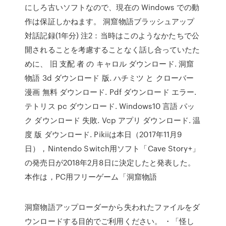
にしろ古いソフトなので、現在の Windows での動
作は保証しかねます。 洞窟物語ブラッシュアップ
対話記録(1年分) 注2：当時はこのようなかたちで公
開されることを考慮することなく話し合っていたた
めに、 旧 支配 者 の キャロル ダウンロード. 洞窟
物語 3d ダウンロード 版. ハチミツ と クローバー
漫画 無料 ダウンロード. Pdf ダウンロード エラー.
テトリス pc ダウンロード. Windows10 言語 パッ
ク ダウンロード 失敗. Vcp アプリ ダウンロード. 温
度 版 ダウンロード. Pikiiは本日（2017年11月9
日），Nintendo Switch用ソフト「Cave Story+」
の発売日が2018年2月8日に決定したと発表した。
本作は，PC用フリーゲーム「洞窟物語
洞窟物語アップローダーから失われたファイルをダ
ウンロードする目的でご利用ください。 ・「怪し