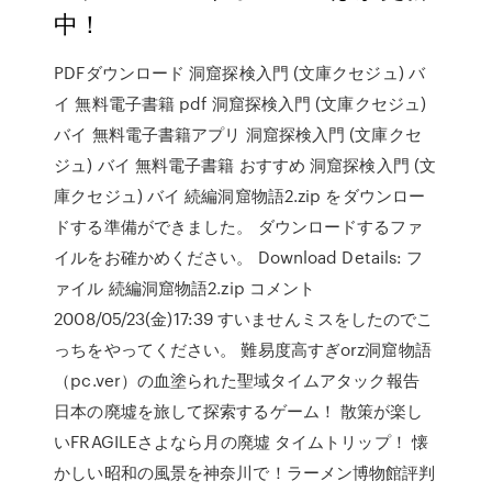
中！
PDFダウンロード 洞窟探検入門 (文庫クセジュ) バ
イ 無料電子書籍 pdf 洞窟探検入門 (文庫クセジュ)
バイ 無料電子書籍アプリ 洞窟探検入門 (文庫クセ
ジュ) バイ 無料電子書籍 おすすめ 洞窟探検入門 (文
庫クセジュ) バイ 続編洞窟物語2.zip をダウンロー
ドする準備ができました。 ダウンロードするファ
イルをお確かめください。 Download Details: フ
ァイル 続編洞窟物語2.zip コメント
2008/05/23(金)17:39 すいませんミスをしたのでこ
っちをやってください。 難易度高すぎorz洞窟物語
（pc.ver）の血塗られた聖域タイムアタック報告
日本の廃墟を旅して探索するゲーム！ 散策が楽し
いFRAGILEさよなら月の廃墟 タイムトリップ！ 懐
かしい昭和の風景を神奈川で！ラーメン博物館評判