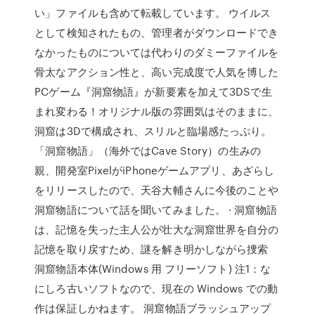
い」ファイルも含めて転載しています。 ウイルス
として検知されたもの、管理者がダウンロードでき
なかったものについては代わりのダミーファイルを
骨太なアクション性と、高い完成度で人気を博した
PCゲーム『洞窟物語』が新要素を加えて3DSで生
まれ変わる！オリジナル版の雰囲気はそのままに、
洞窟は3Dで構成され、スリルと臨場感たっぷり。
「洞窟物語」（海外ではCave Story）の生みの
親、開発室PixelがiPhoneゲームアプリ、あざらし
をリリースしたので、天谷大輔さんに今後のことや
洞窟物語について話を聞いてみました。 · 洞窟物語
は、記憶を失った主人公が壮大な洞窟世界を自分の
記憶を取り戻すため、謎を解き明かしながら捜索
洞窟物語本体(Windows 用 フリーソフト) 注1：な
にしろ古いソフトなので、現在の Windows での動
作は保証しかねます。 洞窟物語ブラッシュアップ