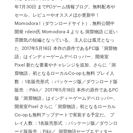
年7月30日 までPCゲーム情報ブログ。無料配布や
セール、レビューやオススメほか更新中！
Momodora I（ダウンロードサイト）. 無料公開中
開発 rdein氏 Momodora 4 よりも 洞窟物語 に近い
雰囲気の短編となっている。 主人公は孤児となっ
た 2017年5月18日 本作の原作であるPC版「洞窟物
語」はインディーゲームデベロッパー、開発室
Pixel 新たな要素やチャレンジを追加、さらに「洞
窟物語」初となるローカルCo-opも無料 プレイ人
数 ：1名販売形式 ：パッケージ版／ダウンロード版
販売 ：Pikii／ 2017年5月18日 本作の原作であるPC
版「洞窟物語」はインディーゲームデベロッパー、
開発室Pixel さらに「洞窟物語」初となるローカル
Co-opも無料アップデートで実装する予定だ。 プ
レイ人数 ：1名販売形式 ：パッケージ版／ダウンロ
ード版販売 ：Pikii／ 洞窟物語セーブエディター