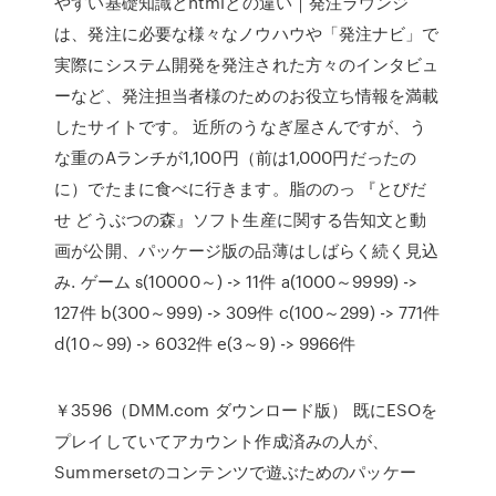
やすい基礎知識とhtmlとの違い｜発注ラウンジ
は、発注に必要な様々なノウハウや「発注ナビ」で
実際にシステム開発を発注された方々のインタビュ
ーなど、発注担当者様のためのお役立ち情報を満載
したサイトです。 近所のうなぎ屋さんですが、う
な重のAランチが1,100円（前は1,000円だったの
に）でたまに食べに行きます。脂ののっ 『とびだ
せ どうぶつの森』ソフト生産に関する告知文と動
画が公開、パッケージ版の品薄はしばらく続く見込
み. ゲーム s(10000～) -> 11件 a(1000～9999) ->
127件 b(300～999) -> 309件 c(100～299) -> 771件
d(10～99) -> 6032件 e(3～9) -> 9966件
￥3596（DMM.com ダウンロード版） 既にESOを
プレイしていてアカウント作成済みの人が、
Summersetのコンテンツで遊ぶためのパッケー