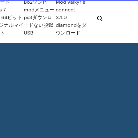
ード
Bo2ゾンビ
Mod valkyrie
s 7
modメニュー
connect
te 64ビット
ps3ダウンロ
3.1.0
リジナルマイ
ードない脱獄
diamondをダ
ト
USB
ウンロード